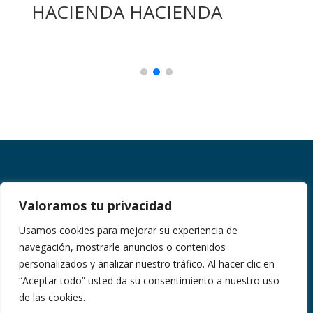
HACIENDA HACIENDA
Sierra Madre Occidental

Valoramos tu privacidad
General Aguirre 110,
Usamos cookies para mejorar su experiencia de
San Sebastián del Oeste, Jalisco.
navegación, mostrarle anuncios o contenidos
personalizados y analizar nuestro tráfico. Al hacer clic en
Información y reservas:

“Aceptar todo” usted da su consentimiento a nuestro uso
+52 (322) 158 5043
de las cookies.
+52 (322) 150 5451