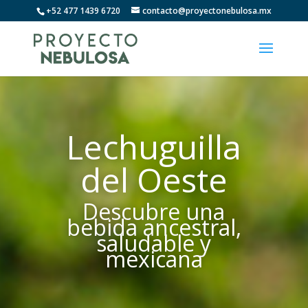
+52 477 1439 6720
contacto@proyectonebulosa.mx
Lechuguilla
del Oeste
Descubre una
bebida ancestral,
saludable y
mexicana